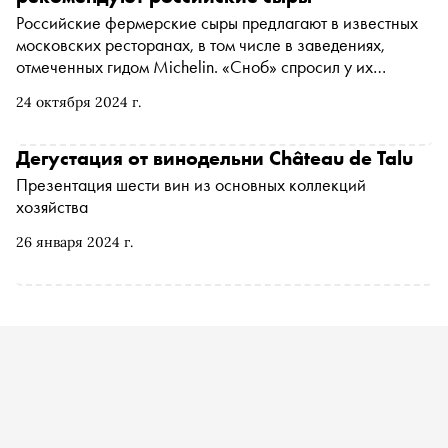
Российские фермерские сыры предлагают в известных
московских ресторанах, в том числе в заведениях,
отмеченных гидом Michelin. «Сноб» спросил у их
владельцев и шеф-поваров, почему они предпочитают
24 октября 2024 г.
российские сыры европейским и продукцию каких
отечественных сыроварен стоит попробовать
Дегустация от винодельни Сhâteau de Talu
Презентация шести вин из основных коллекций
хозяйства
26 января 2024 г.