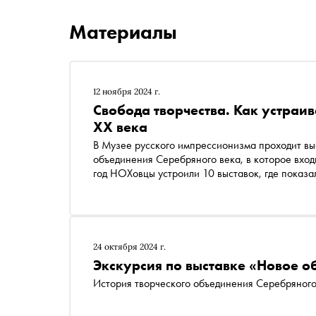
Материалы
12 ноября 2024 г.
Свобода творчества. Как устраи
XX века
В Музее русского импрессионизма проходит выставка Нового общества художников — творческого
объединения Серебряного века, в которое вход
год НОХовцы устроили 10 выставок, где показа
стилях и течениях, общество объединяло более
мастеров. «Сноб» попросил куратора выставки,
импрессионизма Ольгу Юркину рассказать, ка
современными практиками и в чем они остаютс
24 октября 2024 г.
Экскурсия по выставке «Новое 
История творческого объединения Серебряного