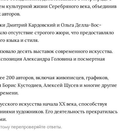
ием культурной жизни Серебряного века, объединив
 авторов.
ки Дмитрий Кардовский и Ольга Делла-Вос-
ло отсутствие строгого жюри, что предоставляло
о языка и стиля.
изовало десять выставок современного искусства.
кспозиция Александра Головина и посмертная
е 200 авторов, включая живописцев, графиков,
и Борис Кустодиев, Алексей Щусев и многие другие
времени.
сского искусства начала XX века, способствуя
ниями художников. Его деятельность прекратилась
ми.
тому перепроверяйте ответы.