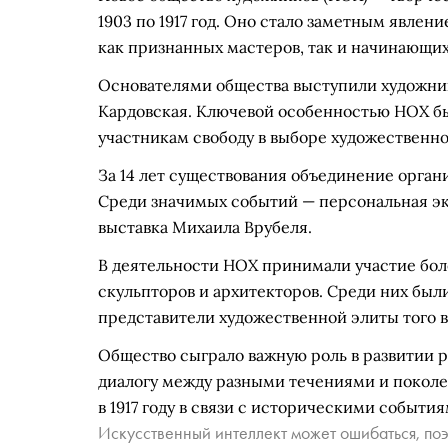
1903 по 1917 год. Оно стало заметным явлен
как признанных мастеров, так и начинающих
Основателями общества выступили художни
Кардовская. Ключевой особенностью НОХ бы
участникам свободу в выборе художественног
За 14 лет существования объединение орган
Среди значимых событий — персональная э
выставка Михаила Врубеля.
В деятельности НОХ принимали участие боле
скульпторов и архитекторов. Среди них был
представители художественной элиты того 
Общество сыграло важную роль в развитии ру
диалогу между разными течениями и поколе
в 1917 году в связи с историческими события
Искусственный интеллект может ошибаться, поэ