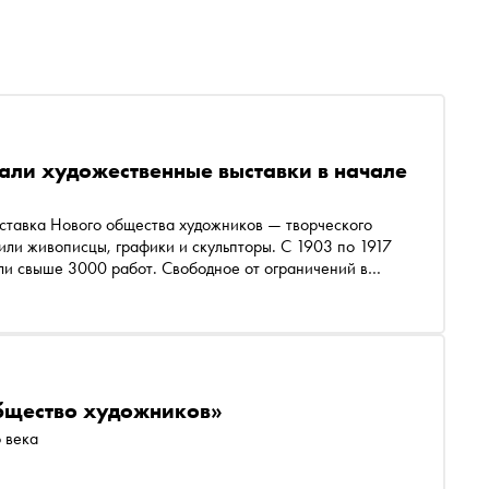
вали художественные выставки в начале
или живописцы, графики и скульпторы. С 1903 по 1917
ли свыше 3000 работ. Свободное от ограничений в
 200 авторов, молодых художников и прославленных
 специалиста выставочного отдела Музея русского
к принципы подготовки экспозиций НОХ сопоставимы с
я уникальными
общество художников»
 века