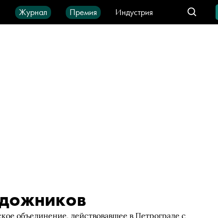
ы
Журнал
Премия
Индустрия
део
Город
IT-продукты
удожников
кое объединение, действовавшее в Петрограде с