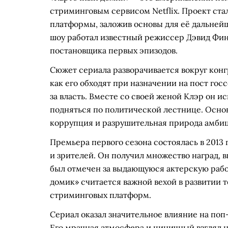
стриминговым сервисом Netflix. Проект ста
платформы, заложив основы для её дальнейш
шоу работал известный режиссер Дэвид Фин
постановщика первых эпизодов.
Сюжет сериала разворачивается вокруг конг
как его обходят при назначении на пост го
за власть. Вместе со своей женой Клэр он и
подняться по политической лестнице. Осно
коррупция и разрушительная природа амби
Премьера первого сезона состоялась в 2013 
и зрителей. Он получил множество наград, 
был отмечен за выдающуюся актерскую рабо
домик» считается важной вехой в развитии
стриминговых платформ.
Сериал оказал значительное влияние на поп
Его мрачная атмосфера и циничный взгляд н