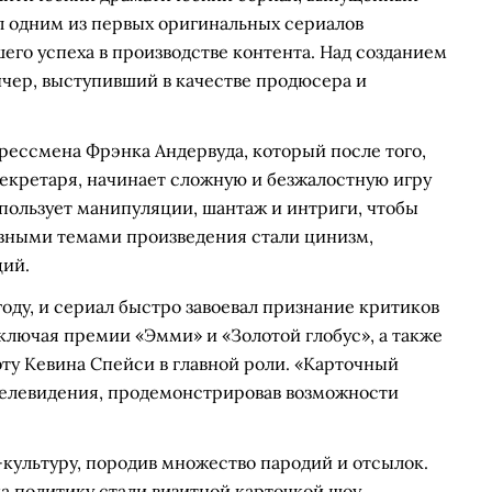
л одним из первых оригинальных сериалов
его успеха в производстве контента. Над созданием
чер, выступивший в качестве продюсера и
рессмена Фрэнка Андервуда, который после того,
ссекретаря, начинает сложную и безжалостную игру
спользует манипуляции, шантаж и интриги, чтобы
вными темами произведения стали цинизм,
ций.
году, и сериал быстро завоевал признание критиков
включая премии «Эмми» и «Золотой глобус», а также
ту Кевина Спейси в главной роли. «Карточный
 телевидения, продемонстрировав возможности
-культуру, породив множество пародий и отсылок.
а политику стали визитной карточкой шоу.