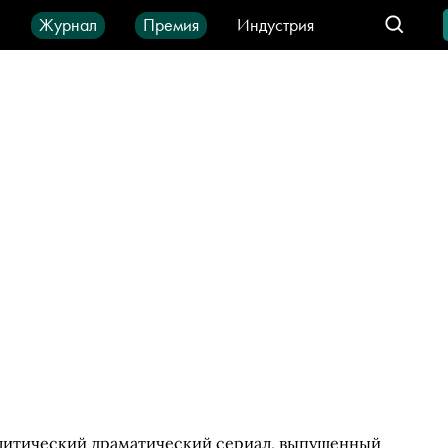
ы
Журнал
Премия
Индустрия
део
Город
IT-продукты
литический драматический сериал, выпущенный