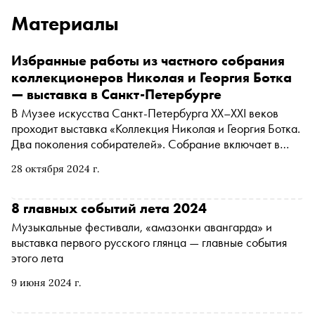
Материалы
Избранные работы из частного собрания
коллекционеров Николая и Георгия Ботка
— выставка в Санкт-Петербурге
В Музее искусства Санкт-Петербурга XX–XXI веков
проходит выставка «Коллекция Николая и Георгия Ботка.
Два поколения собирателей». Собрание включает в
себя более 1200 произведений русского искусства
28 октября 2024 г.
прошлого и нынешнего столетий — живопись, графику и
скульптуру. Работы уникальные и необычайно
разноплановые: представлены как реалисты
8 главных событий лета 2024
послевоенного периода, художники «сурового стиля»,
Музыкальные фестивали, «амазонки авангарда» и
группа «Одиннадцать», так и искусство русского
выставка первого русского глянца — главные события
зарубежья 1910–1930-х годов, а также нонконформисты
этого лета
в лице Лианозовской школы. Про некоторые из
ключевых работ — в материале «Сноба»
9 июня 2024 г.