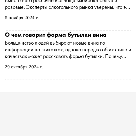
Вместо него россияне все чаще выбирают белые и
розовые. Эксперты алкогольного рынка уверены, что это
связано со снижением доходов, стремлением к
8 ноября 2024 г.
здоровому образу жизни и развитием у россиян
клипового мышления
О чем говорит форма бутылки вина
Большинство людей выбирают новые вина по
информации на этикетках, однако нередко об их стиле и
качествах может рассказать форма бутылки. Почему
виноделы разливают вина в емкости разной
29 октября 2024 г.
конфигурации, по какой причине рислинг чаще
продается в прозрачном стекле, а каберне совиньон в
темном и зачем бутылке «плечики», рассказывает
эксперт Simple, преподаватель школы вина «Энотрия
СПб» Инесса Новичихина