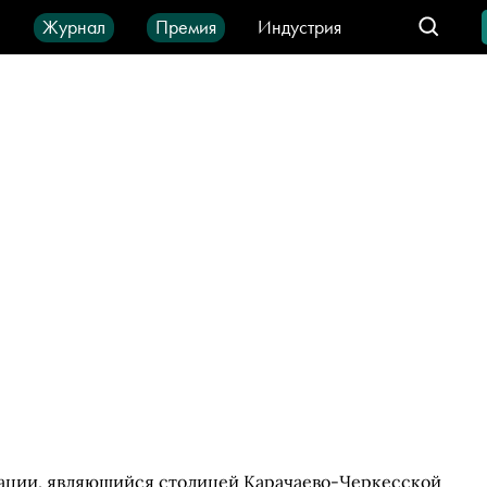
ы
Журнал
Премия
Индустрия
део
Город
IT-продукты
рации, являющийся столицей Карачаево-Черкесской