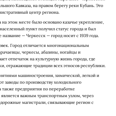
ьшого Кавказа, на правом берегу реки Кубань. Это
нистративный центр региона.
да на этом месте было основано казачье укрепление,
у населенный пункт получил статус города и был
название — Черкесск — город носит с 1939 года.
ловек. Город отличается многонациональным
арачаевцы, черкесы, абазины, ногайцы и
ает отпечаток на культурную жизнь города, где
ки, отражающие традиции всех этносов республики.
иятиями машиностроения, химической, легкой и
т заводы по производству холодильного
а также предприятия по переработке
 является важным транспортным узлом, через
одорожные магистрали, связывающие регион с