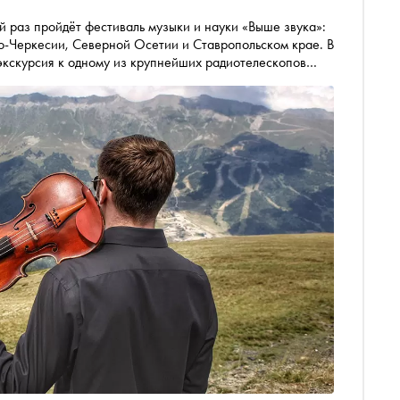
й раз пройдёт фестиваль музыки и науки «Выше звука»:
о-Черкесии, Северной Осетии и Ставропольском крае. В
экскурсия к одному из крупнейших радиотелескопов
ноб» — информационный партнёр фестиваля —
х недель в горах