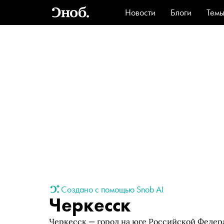
Новости
Блоги
Тем
Стиль
Ви
Создано с помощью Snob AI
Черкесск
Черкесск — город на юге Российской Феде