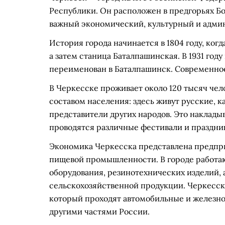
Республики. Он расположен в предгорьях Бол
важный экономический, культурный и адми
История города начинается в 1804 году, ког
а затем станица Баталпашинская. В 1931 год
переименован в Баталпашинск. Современное 
В Черкесске проживает около 120 тысяч че
составом населения: здесь живут русские, к
представители других народов. Это накладыв
проводятся различные фестивали и праздни
Экономика Черкесска представлена предпр
пищевой промышленности. В городе работаю
оборудования, резинотехнических изделий, 
сельскохозяйственной продукции. Черкесск
который проходят автомобильные и железн
другими частями России.