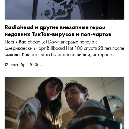
Radiohead и другие внезапные герои
недавних ТикТок-вирусов и поп-чартов
Песня Radiohead Let Down впервые попала в
американский чарт Billboard Hot 100 спустя 28 лет после
выхода. Как это часто бывает в наши дни, интерес к
песне резко вырос из-за её популярности в TikTok.
12 сентября 2025 г.
«Сноб» рассказывает об этом феномене и вспоминает
другие недавние случаи резкого роста популярности
старых хитов