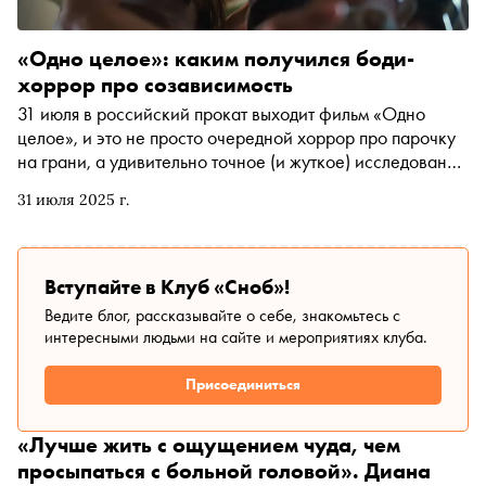
«Одно целое»: каким получился боди-
хоррор про созависимость
31 июля в российский прокат выходит фильм «Одно
целое», и это не просто очередной хоррор про парочку
на грани, а удивительно точное (и жуткое) исследование
созависимости, которая прикрывается любовью. Автор
31 июля 2025 г.
«Сноба» Александр Юдин разбирался, что получится,
если метафору «жить одной жизнью на двоих» довести
до телесного кошмара
Вступайте в Клуб «Сноб»!
Ведите блог, рассказывайте о себе, знакомьтесь с
интересными людьми на сайте и мероприятиях клуба.
Присоединиться
«Лучше жить с ощущением чуда, чем
просыпаться с больной головой». Диана