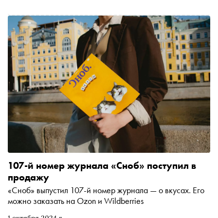
критик и автор канала Sobolev///Music Олег Соболев
других
рассказал «Снобу» о восьми удивительных примерах
музыки, навеянной живописью
107-й номер журнала «Сноб» поступил в
продажу
«Сноб» выпустил 107-й номер журнала — о вкусах. Его
можно заказать на Ozon и Wildberries