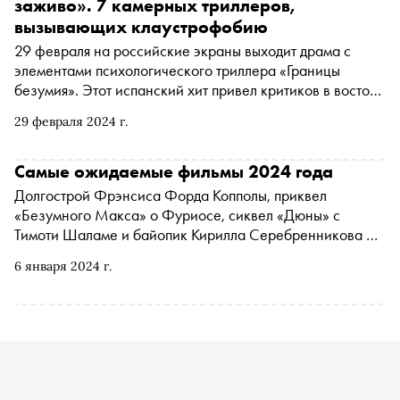
подготовили специально к хэллоуинскому сезону
заживо». 7 камерных триллеров,
вызывающих клаустрофобию
29 февраля на российские экраны выходит драма с
элементами психологического триллера «Границы
безумия». Этот испанский хит привел критиков в восторг
и удостоился рейтинга 100% на сайте Rotten Tomatoes.
29 февраля 2024 г.
Действие фильма разворачивается в замкнутом
пространстве в зоне досмотра аэропорта, где главным
героям устраивают допрос. По случаю премьеры «Сноб»
Самые ожидаемые фильмы 2024 года
собрал 7 камерных триллеров и психологических драм,
Долгострой Фрэнсиса Форда Копполы, приквел
которые не дают оторваться от экрана
«Безумного Макса» о Фуриосе, сиквел «Дюны» с
Тимоти Шаламе и байопик Кирилла Серебренникова —
«Сноб» собрал 28 потенциальных хитов, которые стоит
6 января 2024 г.
посмотреть в 2024 году