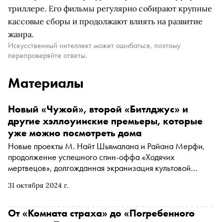
триллере. Его фильмы регулярно собирают крупные
кассовые сборы и продолжают влиять на развитие
жанра.
Искусственный интеллект может ошибаться, поэтому
перепроверяйте ответы.
Материалы
Новый «Чужой», второй «Битлджус» и
другие хэллоуинские премьеры, которые
уже можно посмотреть дома
Новые проекты М. Найт Шьямалана и Райана Мерфи,
продолжение успешного спин-оффа «Ходячих
мертвецов», долгожданная экранизация культовой
хоррор-манги «Спираль», а также шестое чувство Билли
31 октября 2024 г.
Кристала и Декстер в юбке в исполнении Эллы
Пернелл. «Сноб» собрал главные новые хорроры и
триллеры, которые стриминговые платформы
От «Комната страха» до «Погребенного