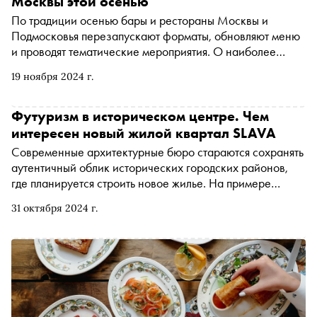
Москвы этой осенью
По традиции осенью бары и рестораны Москвы и
Подмосковья перезапускают форматы, обновляют меню
и проводят тематические мероприятия. О наиболее
интересных из них — в материале «Сноба»
19 ноября 2024 г.
Футуризм в историческом центре. Чем
интересен новый жилой квартал SLAVA
Современные архитектурные бюро стараются сохранять
аутентичный облик исторических городских районов,
где планируется строить новое жилье. На примере
нового московского квартала SLAVA «Сноб»
31 октября 2024 г.
рассказывает о том, как это происходит, какие плюсы
для городской среды появляются при таком подходе к
застройке и чем еще интересен этот премиальный
жилой и деловой комплекс, расположенный в центре
российской столицы