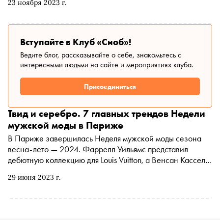
23 ноября 2023 г.
Вступайте в Клуб «Сноб»!
Ведите блог, рассказывайте о себе, знакомьтесь с
интересными людьми на сайте и мероприятиях клуба.
Присоединиться
Твид и серебро. 7 главных трендов Недели
мужской моды в Париже
В Париже завершилась Неделя мужской моды сезона
весна-лето — 2024. Фаррелл Уильямс представил
дебютную коллекцию для Louis Vuitton, а Венсан Кассель
открыл показ Ami Paris. Обозреватель «Сноба» Аня
29 июня 2023 г.
Батурина следила не только за светскими новостями, но
и выделила главные тренды в одежде и аксессуарах