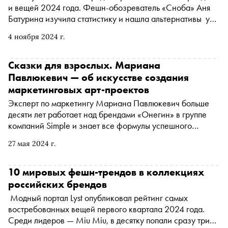
и вещей 2024 года. Фешн-обозреватель «Сноба» Аня
Батурина изучила статистику и нашла альтернативы у
российских брендов
4 ноября 2024 г.
Сказки для взрослых. Мариана
Павлюкевич — об искусстве создания
маркетинговых арт-проектов
Эксперт по маркетингу Мариана Павлюкевич больше
десяти лет работает над брендами «Онегин» в группе
компаний Simple и знает все формулы успешного
продвижения продуктов на рынке. «Сноб» поговорил с
27 мая 2024 г.
Марианой о том, зачем брендам культурный код,
эмоции и ДНК
10 мировых фешн-трендов в коллекциях
российских брендов
Модный портал Lyst опубликовал рейтинг самых
востребованных вещей первого квартала 2024 года.
Среди лидеров — Miu Miu, в десятку попали сразу три