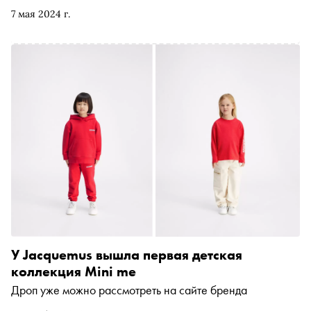
вещи этого бренда. Фешн-обозреватель «Сноба» Аня
7 мая 2024 г.
Батурина изучила строчки рейтинга и нашла похожую
одежду и аксессуары в коллекциях российских брендов
У Jacquemus вышла первая детская
коллекция Mini me
Дроп уже можно рассмотреть на сайте бренда