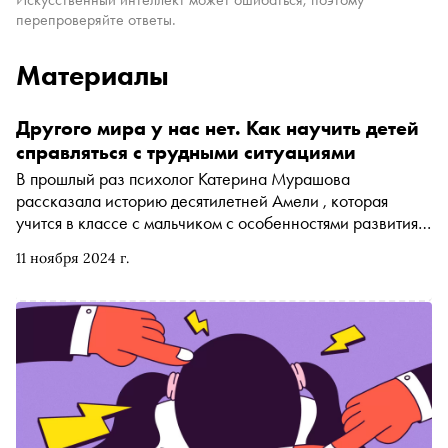
перепроверяйте ответы.
Материалы
Другого мира у нас нет. Как научить детей
справляться с трудными ситуациями
В прошлый раз психолог Катерина Мурашова
рассказала историю десятилетней Амели , которая
учится в классе с мальчиком с особенностями развития и
не может противостоять его знакам внимания, и
11 ноября 2024 г.
предложила читателям поделиться своим мнением о том,
как быть и что делать девочке и ее маме в такой
ситуации. Писем пришло очень много, а мнения, как
всегда, разделились. Колумнист «Сноба» собрала
главное из отзывов читателей, а также дала
собственную пошаговую инструкцию, как ребенку
выстраивать общение со сверстниками и учиться
отстаивать собственные границы и как родители могут
ему в этом помочь