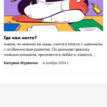
Где нам место?
Амели, по мнению ее мамы, учится в классе с мальчиком
с особенностями развития. Он донимает девочку
знаками внимания, признается в любви и, кажется,
совсем не принимает отказа. Как быть и что делать в
Катерина Мурашова
4 ноября 2024 г.
такой ситуации? На этот вопрос психолог Катерина
Мурашова предлагает порассуждать и ответить
читателям «Сноба»