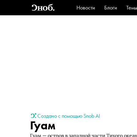
Новости
Блоги
Тем
Стиль
Ви
Создано с помощью Snob AI
Гуам
Гуам — остров в западной части Тихого ок