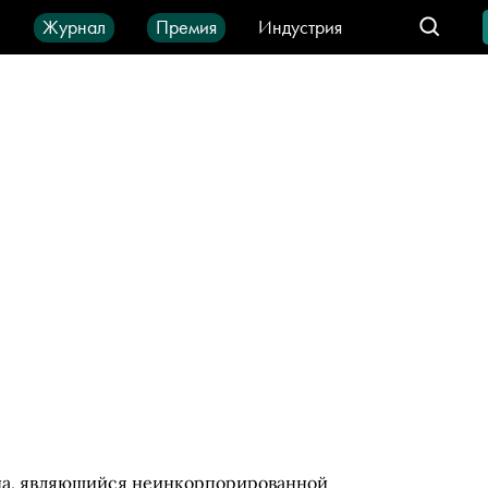
ы
Журнал
Премия
Индустрия
део
Город
IT-продукты
еана, являющийся неинкорпорированной