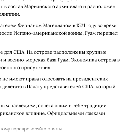
т в состав Марианского архипелага и расположен
илиппин.
ателем Фернаном Магелланом в 1521 году во время
у, после Испано-американской войны, Гуам перешел
ие для США. На острове расположены крупные
н и военно-морская база Гуам. Экономика острова в
военного присутствия.
 не имеют права голосовать на президентских
и делегата в Палату представителей США, который
рным наследием, сочетающим в себе традиции
мериканское влияние. Официальными языками
тому перепроверяйте ответы.