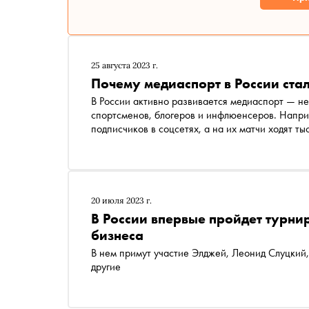
25 августа 2023 г.
Почему медиаспорт в России ста
В России активно развивается медиаспорт — н
спортсменов, блогеров и инфлюенсеров. Например, 
подписчиков в соцсетях, а на их матчи ходят тысячи человек — больше, чем на некоторые игры РПЛ. Но
футбол не единственный в стране вид спорта с
появился еще и медиагольф. Их развитием зан
одним из основателей компании Филом Костру
20 июля 2023 г.
В России впервые пройдет турнир
бизнеса
В нем примут участие Элджей, Леонид Слуцкий
другие