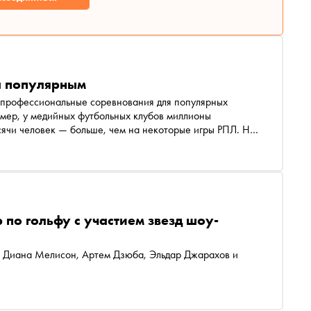
л популярным
епрофессиональные соревнования для популярных
у медийных футбольных клубов миллионы
 приставкой «медиа» — есть медиабаскетбол, а недавно
имается компания «Медиаспорт». «Сноб» поговорил с
бовым
 по гольфу с участием звезд шоу-
, Диана Мелисон, Артем Дзюба, Эльдар Джарахов и