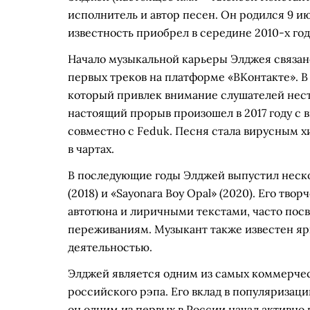
исполнитель и автор песен. Он родился 9 и
известность приобрел в середине 2010-х год
Начало музыкальной карьеры Элджея связано
первых треков на платформе «ВКонтакте». В
который привлек внимание слушателей нест
настоящий прорыв произошел в 2017 году с 
совместно с Feduk. Песня стала вирусным 
в чартах.
В последующие годы Элджей выпустил неско
(2018) и «Sayonara Boy Opal» (2020). Его тв
автотюна и лиричными текстами, часто по
переживаниям. Музыкант также известен я
деятельностью.
Элджей является одним из самых коммерче
российского рэпа. Его вклад в популяризац
он одним из первых в России начал активно 