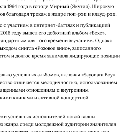
юля 1994 года в городе Мирный (Якутия). Широкую
ов благодаря трекам в жанре поп-рэп и клауд-рэп.
 с участием в интернет-баттлах и публикацией
 2016 году вышел его дебютный альбом «Бохо»,
андартным для того времени звучанием. Однако
выходом сингла «Розовое вино», записанного
хитом и долгое время занимала лидирующие позиции
лько успешных альбомов, включая «Sayonara Boy»
орчество отличается мелодичностью, использованием
священными отношениям и внутренним
ркими клипами и активной концертной
ски успешных исполнителей новой волны
ию жанра среди молодежной аудитории значителен:
использовать элементы трэпа и клауд-рэпа, что