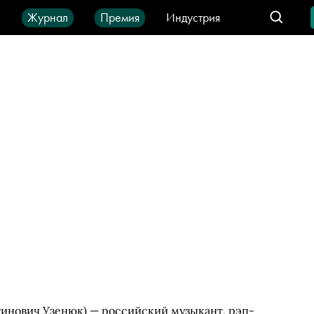
ы
Журнал
Премия
Индустрия
део
Город
IT-продукты
инович Узенюк) — российский музыкант, рэп-