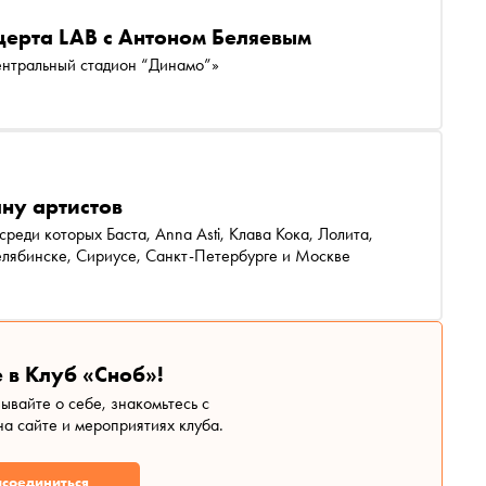
церта LAB с Антоном Беляевым
ентральный стадион “Динамо”»
лну артистов
среди которых Баста, Anna Asti, Клава Кока, Лолита,
елябинске, Сириусе, Санкт-Петербурге и Москве
 в Клуб «Сноб»!
зывайте о себе, знакомьтесь с
а сайте и мероприятиях клуба.
соединиться