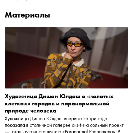
Материалы
Художница Дишон Юлдаш о «золотых
клетках» городов и паранормальной
природе человека
Художница Дишон Юлдаш впервые за три года
показала в столичной галерее a-s-t-r-a сольный проект
— тотальную инсталляцию «Paranormal Phenomena». В