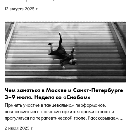
разговоре со «Снобом» она объяснила, почему
12 августа 2025 г.
отказалась от выгодного заказа, закрыла галерею
ISSMAG и называет современные города
«Диснейлендом для взрослых»
Чем заняться в Москве и Санкт-Петербурге
3–9 июля. Неделя со «Снобом»
Принять участие в танцевальном перформансе,
познакомиться с главными архитекторами страны и
прогуляться по терапевтической тропе. Рассказываем,
чем заняться и куда сходить на ближайшей неделе
2 июля 2025 г.