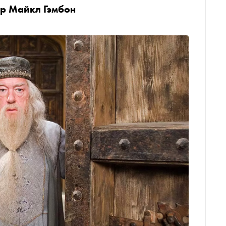
р Майкл Гэмбон