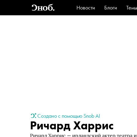
Новости
Блоги
Тем
Стиль
Ви
Создано с помощью Snob AI
Ричард Харрис
Ричард Харрис — ирландский актер театра 