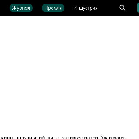
ы
Журнал
Премия
Индустрия
део
Город
IT-продукты
и кино, получивший широкую известность благодаря