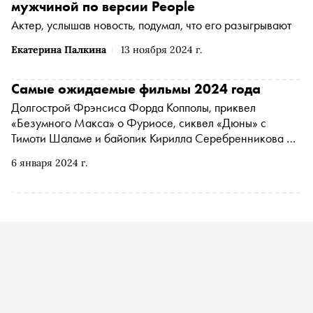
мужчиной по версии People
Актер, услышав новость, подумал, что его разыгрывают
Екатерина Палкина
13 ноября 2024 г.
Самые ожидаемые фильмы 2024 года
Долгострой Фрэнсиса Форда Копполы, приквел
«Безумного Макса» о Фуриосе, сиквел «Дюны» с
Тимоти Шаламе и байопик Кирилла Серебренникова —
«Сноб» собрал 28 потенциальных хитов, которые стоит
6 января 2024 г.
посмотреть в 2024 году