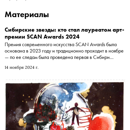
Материалы
Сибирские звезды: кто стал лауреатом арт-
премии SCAN Awards 2024
Премия современного искусства SCAN Awards была
основана в 2023 году и традиционно проходит в ноябре
— по ее следам была проведена первая в Сибири
ярмарка совриска SCAN FAIR . С этого года в премии
14 ноября 2024 г.
пять номинаций, и каждой присуждается денежный приз
— общий призовой фонд составляет 1,2 млн рублей. На
премию подали 550 заявок из разных городов Сибири,
Урала и Дальнего Востока, церемония состоялась 13
ноября в Красноярске. «Сноб» первым узнал имена
лауреатов и пообщался с ними