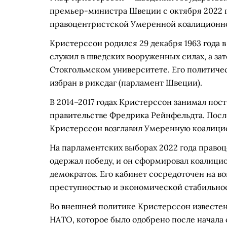
премьер-министра Швеции с октября 2022 г
правоцентристской Умеренной коалиционной 
Кристерссон родился 29 декабря 1963 года в
служил в шведских вооруженных силах, а за
Стокгольмском университете. Его политическа
избран в риксдаг (парламент Швеции).
В 2014–2017 годах Кристерссон занимал пос
правительстве Фредрика Рейнфельдта. После
Кристерссон возглавил Умеренную коалици
На парламентских выборах 2022 года право
одержал победу, и он сформировал коалици
демократов. Его кабинет сосредоточен на в
преступностью и экономической стабильно
Во внешней политике Кристерссон известен
НАТО, которое было одобрено после начала