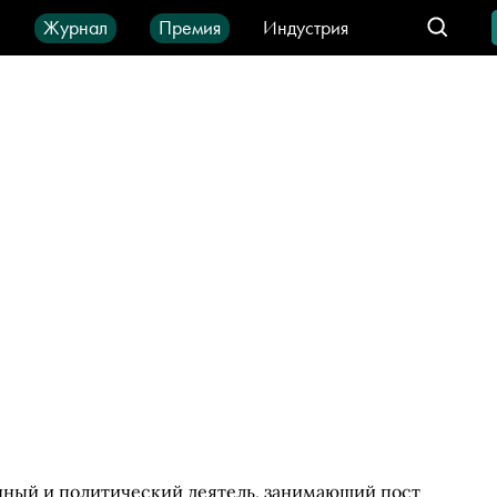
ы
Журнал
Премия
Индустрия
део
Город
IT-продукты
нный и политический деятель, занимающий пост