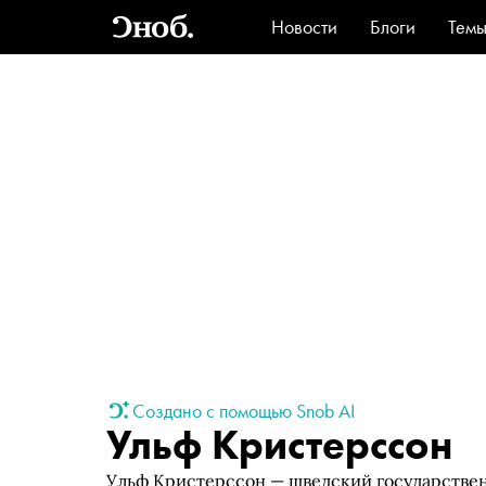
Новости
Блоги
Тем
Стиль
Ви
Создано с помощью Snob AI
Ульф Кристерссон
Ульф Кристерссон — шведский государстве