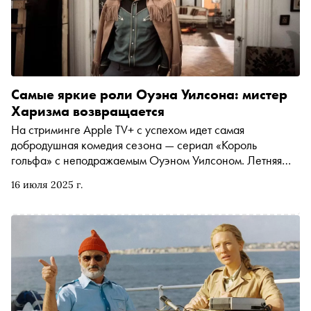
«Безумцев»
Самые яркие роли Оуэна Уилсона: мистер
Харизма возвращается
На стриминге Apple TV+ с успехом идет самая
добродушная комедия сезона — сериал «Король
гольфа» с неподражаемым Оуэном Уилсоном. Летняя
теленовинка единодушно была признана идеальной
16 июля 2025 г.
заменой «Теду Лассо», предыдущему большому
драмеди-хиту стриминга. По этому случаю «Сноб»
вспоминает решил пройтись по насыщенной
фильмографии актера и вспоминать его самых ярких
персонажей