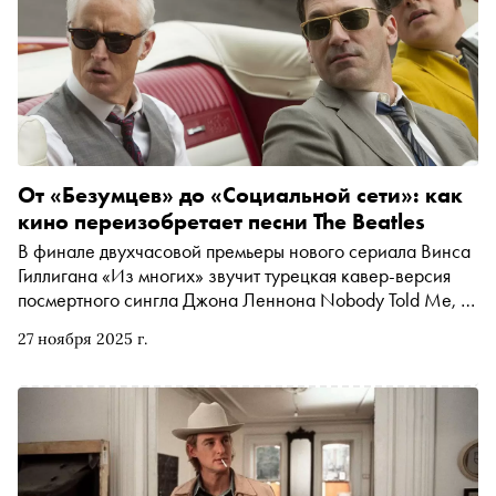
От «Безумцев» до «Социальной сети»: как
кино переизобретает песни The Beatles
В финале двухчасовой премьеры нового сериала Винса
Гиллигана «Из многих» звучит турецкая кавер-версия
посмертного сингла Джона Леннона Nobody Told Me, в
котором поется об НЛО над Нью-Йорком и людях,
27 ноября 2025 г.
которым вроде бы всё равно. Строки про «такие
времена» были написаны сорок лет назад, но звучат как
комментарий к новостной ленте прямо сейчас. «Сноб»
вспомнил и другие случаи, когда песни The Beatles и их
экс-участников в кино и сериалах не просто украшали
саундтрек, а меняли смысл сцены — от «Кролика
Джоджо» и «Социальной сети» до «Реальной любви» и