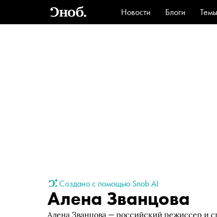
Новости
Блоги
Тем
Стиль
Ви
Создано с помощью Snob AI
Алена Званцова
Алена Званцова — российский режиссер и сц