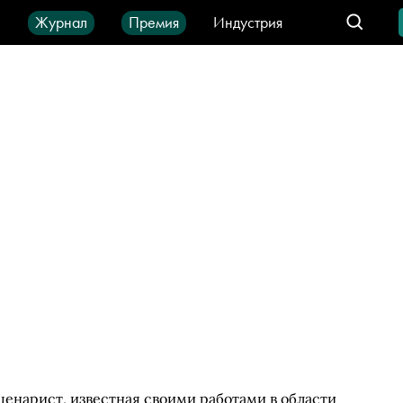
ы
Журнал
Премия
Индустрия
део
Город
IT-продукты
енарист, известная своими работами в области