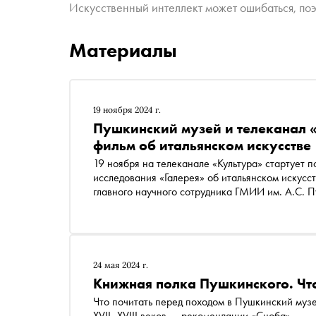
Искусственный интеллект может ошибаться, поэ
Материалы
19 ноября 2024 г.
Пушкинский музей и телеканал 
фильм об итальянском искусстве
19 ноября на телеканале «Культура» стартует 
исследования «Галерея» об итальянском искусс
главного научного сотрудника ГМИИ им. А.С. П
Италии эпохи Ренессанса и барокко в мире
24 мая 2024 г.
Книжная полка Пушкинского. Что
Что почитать перед походом в Пушкинский муз
XVII–XVIII веков — рекомендации «Сноба»