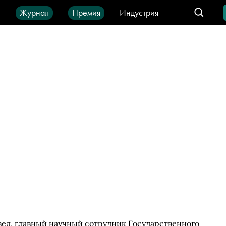
ы
Журнал
Премия
Индустрия
део
Город
IT-продукты
ед, главный научный сотрудник Государственного