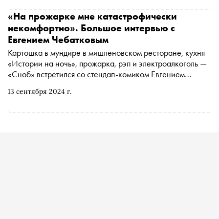
«На прожарке мне катастрофически
некомфортно». Большое интервью с
Евгением Чебатковым
Картошка в мундире в мишленовском ресторане, кухня
«Истории на ночь», прожарка, рэп и электроалкоголь —
«Сноб» встретился со стендап-комиком Евгением
Чебатковым, чтобы обсудить, каково это — быть
13 сентября 2024 г.
одновременно и любимцем публики, и объектом споров
среди коллег