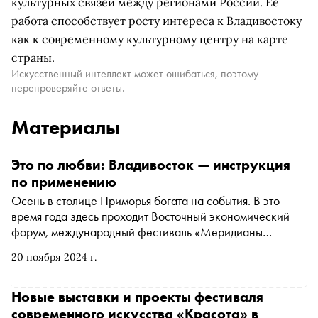
культурных связей между регионами России. Её
работа способствует росту интереса к Владивостоку
как к современному культурному центру на карте
страны.
Искусственный интеллект может ошибаться, поэтому
перепроверяйте ответы.
Материалы
Это по любви: Владивосток — инструкция
по применению
Осень в столице Приморья богата на события. В это
время года здесь проходит Восточный экономический
форум, международный фестиваль «Меридианы
Тихого», День Тигра, а в этом году в жизни города
20 ноября 2024 г.
появился проект-инициатива «Авангардисты
Владивостока». Объединить представителей власти,
бизнеса, культуры и искусства для развития
Новые выставки и проекты фестиваля
Владивостока как инвестиционного и туристического
современного искусства «Красота» в