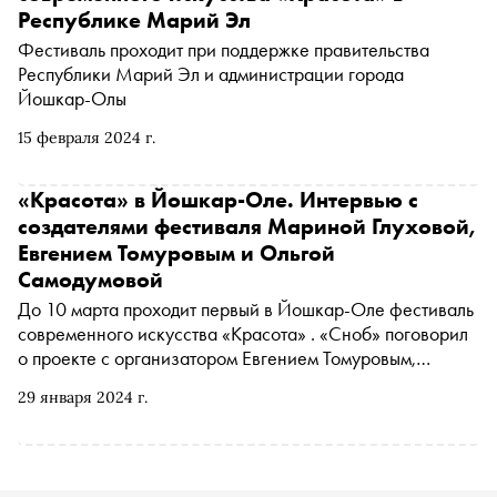
центра придумали Илья Сухих (предприниматель,
Республике Марий Эл
основатель сети грузинских ресторанов «Супра») и
Фестиваль проходит при поддержке правительства
Марина Глухова (культурный деятель, преподаватель
Республики Марий Эл и администрации города
«Сколково»). В первых рядах проект поддержали
Йошкар-Олы
градообразующее предприятие ГК «Востокцемент» и
администрация города. «Сноб» собрал культурные и
15 февраля 2024 г.
гастрономические причины для посещения города и
рассказывает, как влюбиться во Владивосток
«Красота» в Йошкар-Оле. Интервью с
создателями фестиваля Мариной Глуховой,
Евгением Томуровым и Ольгой
Самодумовой
До 10 марта проходит первый в Йошкар-Оле фестиваль
современного искусства «Красота» . «Сноб» поговорил
о проекте с организатором Евгением Томуровым,
идеологом проекта Мариной Глуховой и куратором
29 января 2024 г.
резиденции «Красота» Ольгой Самодумовой