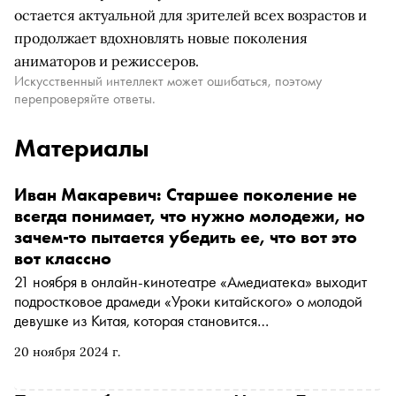
остается актуальной для зрителей всех возрастов и
продолжает вдохновлять новые поколения
аниматоров и режиссеров.
Искусственный интеллект может ошибаться, поэтому
перепроверяйте ответы.
Материалы
Иван Макаревич: Старшее поколение не
всегда понимает, что нужно молодежи, но
зачем-то пытается убедить ее, что вот это
вот классно
21 ноября в онлайн-кинотеатре «Амедиатека» выходит
подростковое драмеди «Уроки китайского» о молодой
девушке из Китая, которая становится
телохранительницей сына известного российского
20 ноября 2024 г.
фармаколога. Для актера, музыканта и дизайнера
Ивана Макаревича это первый крупный режиссерский