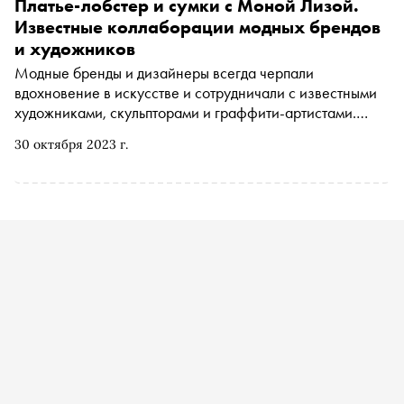
проект, в котором он также выступил композитором.
Платье-лобстер и сумки с Моной Лизой.
«Сноб» поговорил с ним о сложностях работы с
Известные коллаборации модных брендов
молодыми актерами на главных ролях, конфликтах
и художников
поколений, связи «Уроков китайского» с японским
Модные бренды и дизайнеры всегда черпали
аниме и запуске нового бренда одежды
вдохновение в искусстве и сотрудничали с известными
художниками, скульпторами и граффити-артистами.
Рассказываем, что получается из таких коллабораций
30 октября 2023 г.