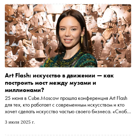
Art Flash: искусство в движении — как
построить мост между музами и
миллионами?
25 июня в Cube.Moscow прошла конференция Art Flash
для тех, кто работает с современным искусством и кто
хочет сделать искусство частью своего бизнеса. «Сноб»
поговорил с основателем и креативным директором Art
3 июля 2025 г.
Flash Эмилией Манвельян о том, чем конференция Art
Flash отличается от других арт-мероприятий, как