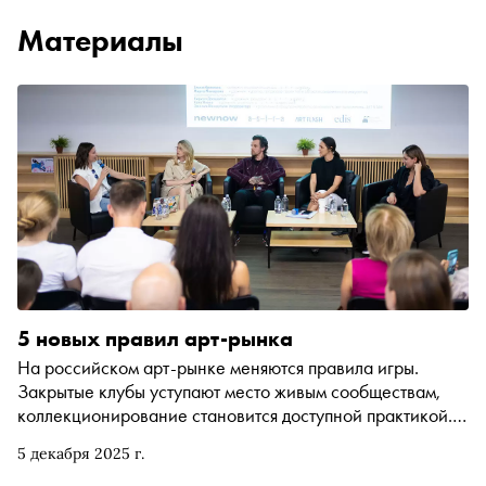
Материалы
5 новых правил арт-рынка
На российском арт-рынке меняются правила игры.
Закрытые клубы уступают место живым сообществам,
коллекционирование становится доступной практикой.
Эмилия Манвельян, основатель экосистемы ART FLASH,
5 декабря 2025 г.
выделяет 5 новых принципов индустрии