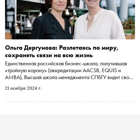
Ольга Дергунова: Разлетаясь по миру,
сохранять связи на всю жизнь
Единственная российская бизнес-школа, получившая
«тройную корону» (аккредитации AACSB, EQUIS и
AMBA), Высшая школа менеджмента СПбГУ видит свою
миссию в том, чтобы становиться ролевой моделью для
21 ноября 2024 г.
других бизнес-школ. В рамках проекта « Индустрия »
издатель проекта «Сноб» Марина Геворкян поговорила
с заместителем президента — председателя правления
Банка ВТБ и директором Высшей школы менеджмента
СПбГУ Ольгой Дергуновой о преимуществах полного
университетского цикла, ДНК бизнес-школы и новой
магистратуре по управлению человеческими ресурсами