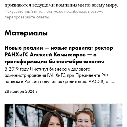
признаются ведущими компаниями по всему миру.
Искусственный интеллект может ошибаться, поэтому
перепроверяйте ответы.
Материалы
Новые реалии — новые правила: ректор
РАНХиГС Алексей Комиссаров — о
трансформации бизнес-образования
В 2019 году Институт бизнеса и делового
администрирования РАНХиГС при Президенте РФ
первым в России получил аккредитацию AACSB, а в
2022-м занимал 30-е место в рейтинге европейских
28 ноября 2024 г.
бизнес-школ, составленном Financial Times. Для проекта
« Индустрия » издатель проекта «Сноб» Марина
Геворкян поговорила с ректором РАНХиГС Алексеем
Комиссаровым о ценности рейтингов, требованиях
времени и «корочке» пилота