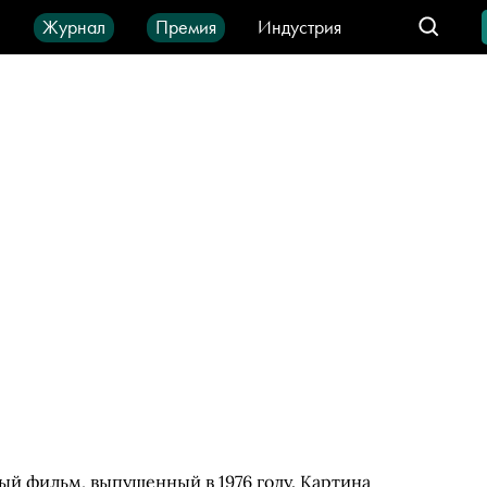
ы
Журнал
Премия
Индустрия
део
Город
IT-продукты
й фильм, выпущенный в 1976 году. Картина