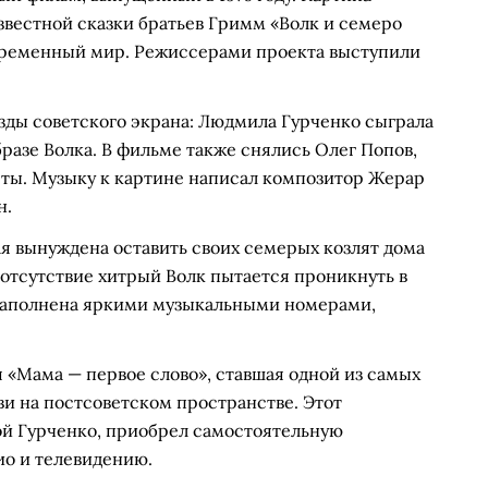
звестной сказки братьев Гримм «Волк и семеро
овременный мир. Режиссерами проекта выступили
зды советского экрана: Людмила Гурченко сыграла
разе Волка. В фильме также снялись Олег Попов,
сты. Музыку к картине написал композитор Жерар
н.
я вынуждена оставить своих семерых козлят дома
е отсутствие хитрый Волк пытается проникнуть в
 наполнена яркими музыкальными номерами,
 «Мама — первое слово», ставшая одной из самых
и на постсоветском пространстве. Этот
й Гурченко, приобрел самостоятельную
ио и телевидению.