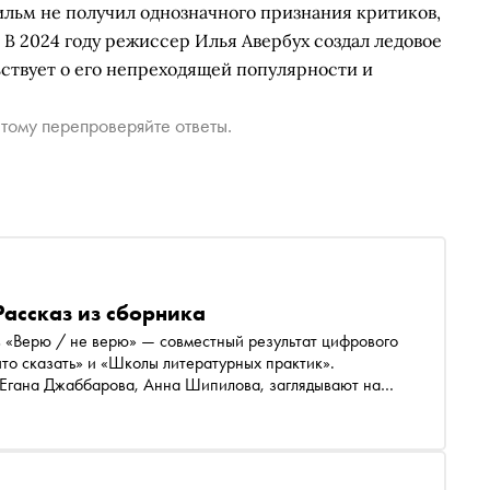
ильм не получил однозначного признания критиков,
 В 2024 году режиссер Илья Авербух создал ледовое
ствует о его непреходящей популярности и
тому перепроверяйте ответы.
Рассказ из сборника
 «Верю / не верю» — совместный результат цифрового
то сказать» и «Школы литературных практик».
, Егана Джаббарова, Анна Шипилова, заглядывают на
 повседневность. «Сноб» публикует рассказ Алексея
ский и не только кинематограф