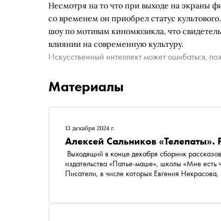
Несмотря на то что при выходе на экраны ф
со временем он приобрел статус культового.
шоу по мотивам киномюзикла, что свидетель
влиянии на современную культуру.
Искусственный интеллект может ошибаться, поэ
Материалы
13 декабря 2024 г.
Алексей Сальников «Телепаты». 
Выходящий в конце декабря сборник рассказов
издательства «Папье-маше», школы «Мне есть ч
Писатели, в числе которых Евгения Некрасова
другую сторону реальности, перемежая магию и
Сальникова, в котором герои вспоминают совет