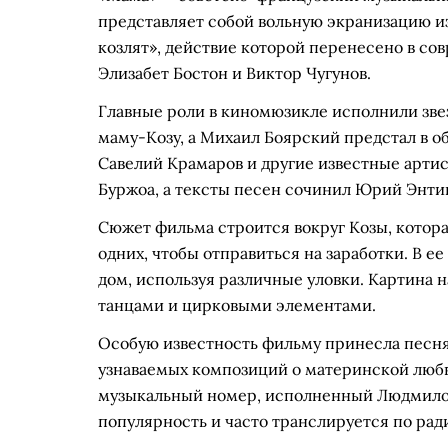
представляет собой вольную экранизацию и
козлят», действие которой перенесено в с
Элизабет Бостон и Виктор Чугунов.
Главные роли в киномюзикле исполнили зве
маму-Козу, а Михаил Боярский предстал в об
Савелий Крамаров и другие известные арти
Буржоа, а тексты песен сочинил Юрий Энти
Сюжет фильма строится вокруг Козы, котора
одних, чтобы отправиться на заработки. В е
дом, используя различные уловки. Картина
танцами и цирковыми элементами.
Особую известность фильму принесла песня
узнаваемых композиций о материнской любв
музыкальный номер, исполненный Людмило
популярность и часто транслируется по рад