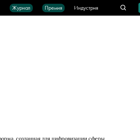
ы
Журнал
Премия
Индустрия
део
Город
IT-продукты
форма, созданная для цифровизации сферы