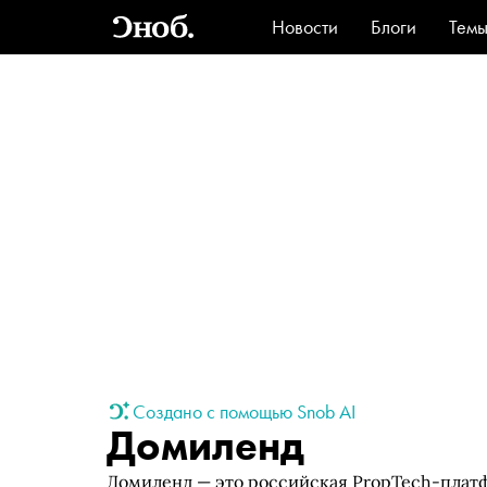
Новости
Блоги
Тем
Стиль
Ви
Создано с помощью Snob AI
Домиленд
Домиленд — это российская PropTech-плат