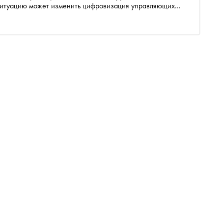
 ситуацию может изменить цифровизация управляющих
ть компании конкурировать за клиентов, развиваться и
жилищных отношений