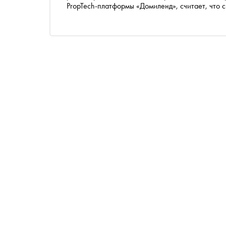
PropTech-платформы «Домиленд», считает, что
компаний — новые технологии способны застави
в итоге улучшить положение всех участников 