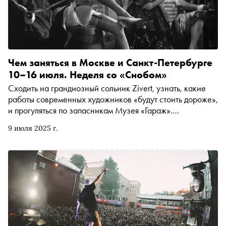
Чем заняться в Москве и Санкт-Петербурге
10–16 июля. Неделя со «Снобом»
Сходить на грандиозный сольник Zivert, узнать, какие
работы современных художников «будут стоить дороже»,
и прогуляться по запасникам Музея «Гараж».
Рассказываем, чем заняться и куда сходить на
9 июля 2025 г.
ближайшей неделе