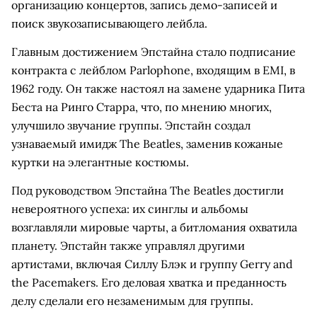
организацию концертов, запись демо-записей и
поиск звукозаписывающего лейбла.
Главным достижением Эпстайна стало подписание
контракта с лейблом Parlophone, входящим в EMI, в
1962 году. Он также настоял на замене ударника Пита
Беста на Ринго Старра, что, по мнению многих,
улучшило звучание группы. Эпстайн создал
узнаваемый имидж The Beatles, заменив кожаные
куртки на элегантные костюмы.
Под руководством Эпстайна The Beatles достигли
невероятного успеха: их синглы и альбомы
возглавляли мировые чарты, а битломания охватила
планету. Эпстайн также управлял другими
артистами, включая Силлу Блэк и группу Gerry and
the Pacemakers. Его деловая хватка и преданность
делу сделали его незаменимым для группы.