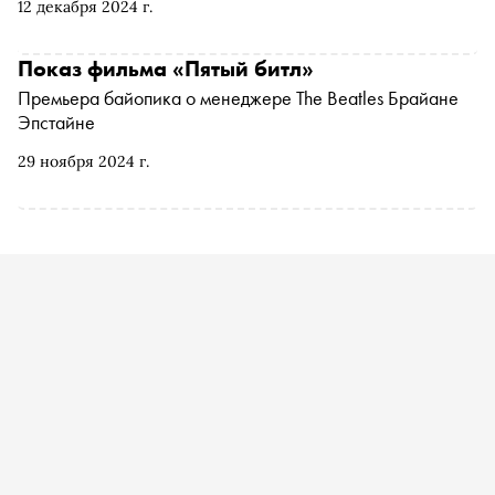
12 декабря 2024 г.
происходит в жизни знаменитостей за сценой. К выходу
«Пятого битла» в прокат, стартовавшему 5 декабря,
кинокритик Ксения Балюк выбрала главные картины
Показ фильма «Пятый битл»
последних лет, в которых исследуется творческий путь
Премьера байопика о менеджере The Beatles Брайане
музыкантов. «Богемской рапсодии» и «Рокетмена» в
Эпстайне
подборке нет, ведь наверняка вы их уже видели
29 ноября 2024 г.