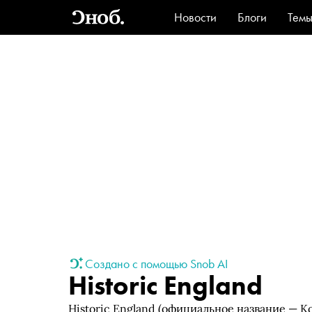
Новости
Блоги
Тем
Стиль
Ви
Создано с помощью Snob AI
Historic England
Historic England (официальное название —