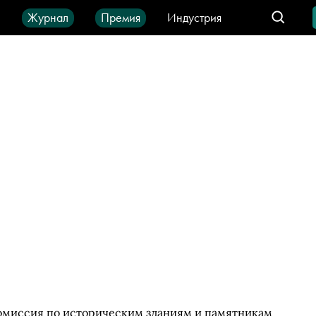
ы
Журнал
Премия
Индустрия
део
Город
IT-продукты
 Комиссия по историческим зданиям и памятникам