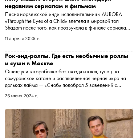
недавним сериалам и фильмам
Песня норвежской инди-исполнительницы AURORA
«Through the Eyes of a Child» влетела в мировой топ
Shazam после того, как прозвучала в финале сериала
«Переходный возраст». По этому поводу «Сноб» решил
11 апреля 2025 г.
вспомнить другие недавние примеры того, как песня из
прошлого — далекого или не очень — снова стала
популярной благодаря попаданию в саундтрек к сериалу
Рок-энд-роллы. Где есть необычные роллы
или фильму
и суши в Москве
Ошидзуси в коробочке без гвоздя и клея, тунец на
самурайской катане и расплавленная черная икра на
дольках лайма — «Сноб» подобрал 5 заведений с
японской кухней, в которых не только накормят, но и
26 июня 2024 г.
удивят