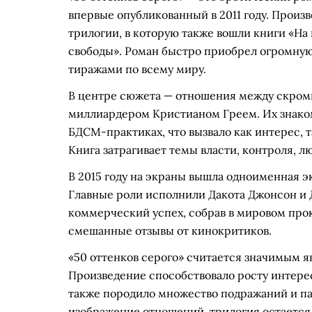
впервые опубликованный в 2011 году. Произ
трилогии, в которую также вошли книги «На
свободы». Роман быстро приобрел огромну
тиражами по всему миру.
В центре сюжета — отношения между скром
миллиардером Кристианом Греем. Их знаком
БДСМ-практиках, что вызвало как интерес, 
Книга затрагивает темы власти, контроля, 
В 2015 году на экраны вышла одноименная 
Главные роли исполнили Дакота Джонсон и 
коммерческий успех, собрав в мировом прок
смешанные отзывы от кинокритиков.
«50 оттенков серого» считается значимым я
Произведение способствовало росту интере
также породило множество подражаний и пар
изображение отношений, трилогия остается