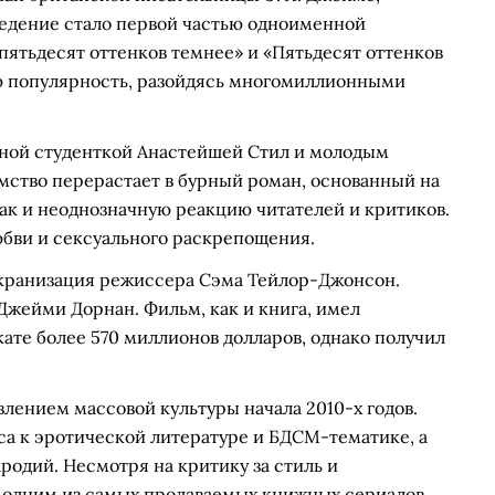
ведение стало первой частью одноименной
 пятьдесят оттенков темнее» и «Пятьдесят оттенков
ю популярность, разойдясь многомиллионными
ной студенткой Анастейшей Стил и молодым
ство перерастает в бурный роман, основанный на
так и неоднозначную реакцию читателей и критиков.
любви и сексуального раскрепощения.
экранизация режиссера Сэма Тейлор-Джонсон.
Джейми Дорнан. Фильм, как и книга, имел
ате более 570 миллионов долларов, однако получил
влением массовой культуры начала 2010-х годов.
са к эротической литературе и БДСМ-тематике, а
одий. Несмотря на критику за стиль и
 одним из самых продаваемых книжных сериалов