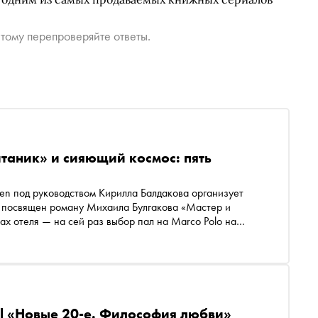
тому перепроверяйте ответы.
таник» и сияющий космос: пять
een под руководством Кирилла Балдакова организует
н посвящен роману Михаила Булгакова «Мастер и
ах отеля — на сей раз выбор пал на Marco Polo на
вариантами дресс-кода рассчитана на 888 гостей и
 DJ-сеты и иммерсивные игры. В преддверии нового
рованные балы Afterhalloween
l «Новые 20-е. Философия любви»