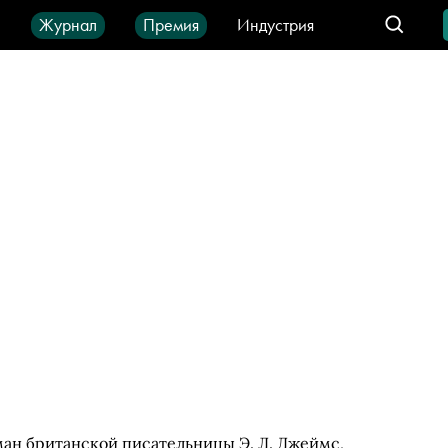
ы
Журнал
Премия
Индустрия
део
Город
IT-продукты
ман британской писательницы Э. Л. Джеймс,