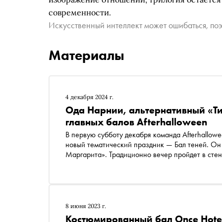
современности.
Искусственный интеллект может ошибаться, поэ
Материалы
4 декабря 2024 г.
Ода Нарнии, альтернативный «Ти
главных балов Afterhalloween
В первую субботу декабря команда Afterhallow
новый тематический праздник — Бал теней. О
Маргарита». Традиционно вечер пройдет в стен
Патриарших. Костюмированная вечеринка с 11 
включает театрализованные шоу, танцевальные
раута «Сноб» вспоминает самые яркие костюми
8 июня 2023 г.
Костюмированный бал Once Hote