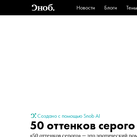
Новости
Блоги
Тем
Стиль
Ви
Создано с помощью Snob AI
50 оттенков серого
«50 оттенков серого» — это эротический ро