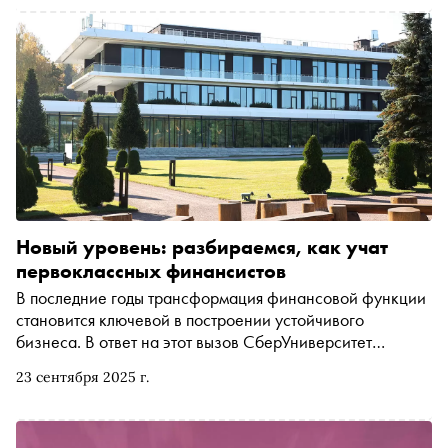
Новый уровень: разбираемся, как учат
первоклассных финансистов
В последние годы трансформация финансовой функции
становится ключевой в построении устойчивого
бизнеса. В ответ на этот вызов СберУниверситет
запустил Школу финансов — масштабную инициативу,
23 сентября 2025 г.
призванную поддержать профессионалов бизнес-среды
в адаптации к новым реалиям и развитии компетенций.
Она предлагает серию специализированных