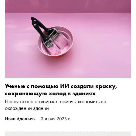
образовательных программ, разработанных с учётом
потребностей компаний различных отраслей экономики
и финансов. «Сноб» разбирается, как устроена Школа
финансов, какие программы она включает и чем может
быть полезна для разных категорий специалистов
Ученые с помощью ИИ создали краску,
сохраняющую холод в зданиях
Новая технология может помочь экономить на
охлаждении зданий
Иван Адоньев
3 июля 2025 г.