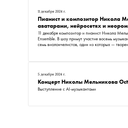
11 декабря 2024 г.
Пианист и композитор Никола М
аватарами, нейросетях и неоро
11 декабря композитор и пианист Никола Мельн
Ensemble. В шоу примут участие восемь музыкан
семь виолончелистов, один из которых — творен
помощью голографических 3D-боксов. В интерв
создавался этот уникальный проект и почему н
5 декабря 2024 г.
Концерт Николы Мельникова Oct
Выступление с AI-музыкантами