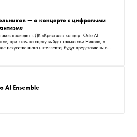
ельников — о концерте с цифровыми
мантизме
иков проведет в ДК «Кристалл» концерт Octo AI
тов, при этом на сцену выйдет только сам Никола, а
ие искусственного интеллекта, будут представлены с
ью «Снобу» Никола Мельников рассказал о том, как
ейросети никогда не заменят живое звучание
o AI Ensemble