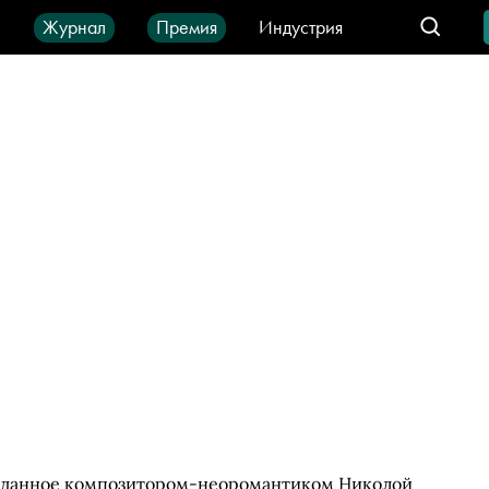
ы
Журнал
Премия
Индустрия
део
Город
IT-продукты
созданное композитором-неоромантиком Николой