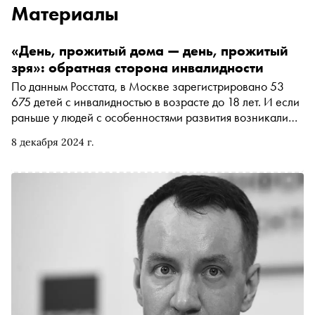
Материалы
«День, прожитый дома — день, прожитый
зря»: обратная сторона инвалидности
По данным Росстата, в Москве зарегистрировано 53
675 детей с инвалидностью в возрасте до 18 лет. И если
раньше у людей с особенностями развития возникали
многочисленные проблемы, связанные с реабилитацией
8 декабря 2024 г.
и адаптацией в обществе, то сегодня ситуация
изменилась в лучшую сторону. «Сноб» разбирается, как
живется взрослым и детям с особенностями здоровья в
городе-миллионнике и какой суперсилой обладают
ребята с диагнозом