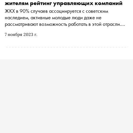
жителям рейтинг управляющих компаний
ЖКХ в 90% случаев ассоциируется с советским
наследием, активные молодые люди даже не
рассматривают возможность работать в этой отрасли.
Дарья Воронова, co-founder крупнейшей PropTech-
7 ноября 2023 г.
платформы «Домиленд», считает, что ситуацию может
изменить цифровизация управляющих компаний —
новые технологии способны заставить компании
конкурировать за клиентов, развиваться и в итоге
улучшить положение всех участников жилищных
отношений