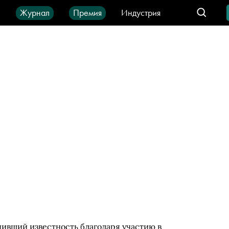
ы
Журнал
Премия
Индустрия
део
Город
IT-продукты
чивший известность благодаря участию в