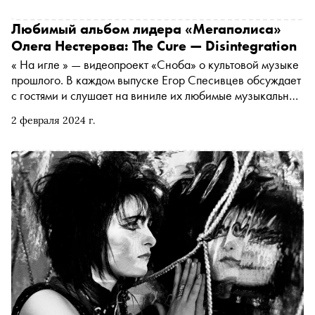
Любимый альбом лидера «Мегаполиса»
Олега Нестерова: The Cure — Disintegration
« На игле » — видеопроект «Сноба» о культовой музыке
прошлого. В каждом выпуске Егор Спесивцев обсуждает
с гостями и слушает на виниле их любимые музыкальные
релизы. В пилотном эпизоде с лидером группы
2 февраля 2024 г.
«Мегаполис» Олегом Нестеровым поговорили об
альбоме The Cure — Disintegration