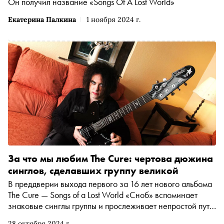
Он получил название «Songs Of A Lost World»
Екатерина Палкина
1 ноября 2024 г.
За что мы любим The Cure: чертова дюжина
синглов, сделавших группу великой
В преддверии выхода первого за 16 лет нового альбома
The Cure — Songs of a Lost World «Сноб» вспоминает
знаковые синглы группы и прослеживает непростой путь,
который Роберт Смит и компания проделали за почти
28 октября 2024 г.