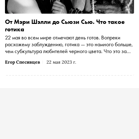
От Мэри Шэлли до Сьюзи Сью. Что такое
готика
22 мая во всем мире отмечают день готов. Вопреки
расхожему заблуждению, готика — это намного больше,
чем субкультура любителей черного цвета. Что это за
явление и какое влияние оно оказало на литературу,
Егор Спесивцев
22 мая 2023 г.
кинематограф, музыку и моду — в материале «Сноба»