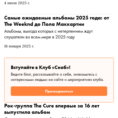
4 июля 2025 г.
напоминающим столкновение цивилизаций.
Организаторы грамотно распределили артистов по
таймслотам, как гостей на семейном ужине, где
Самые ожидаемые альбомы 2025 года: от
присутствуют оба родителя и все их новые партнеры.
The Weeknd до Пола Маккартни
При этом все получили свою порцию сюрпризов: на
Альбомы, выхода которых с нетерпением ждут
сцену к Оливии Родриго вышел сам Роберт Смит —
слушатели во всем мире в 2025 году
символ подростковой депрессии прошлого века, а Pulp
снова сыграли для людей, которые уже два десятилетия
16 января 2025 г.
слушают их только на виниле и в терапии.
Рассказываем, как «Гластонбери» снова стал самым
прогрессивным ретро-фестивалем Европы — и почему
Вступайте в Клуб «Сноб»!
это даже приятно
Ведите блог, рассказывайте о себе, знакомьтесь с
интересными людьми на сайте и мероприятиях клуба.
Присоединиться
Рок-группа The Cure впервые за 16 лет
выпустила альбом