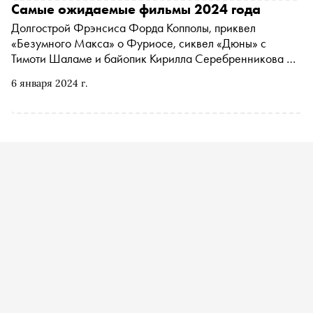
Самые ожидаемые фильмы 2024 года
Долгострой Фрэнсиса Форда Копполы, приквел
«Безумного Макса» о Фуриосе, сиквел «Дюны» с
Тимоти Шаламе и байопик Кирилла Серебренникова —
«Сноб» собрал 28 потенциальных хитов, которые стоит
6 января 2024 г.
посмотреть в 2024 году