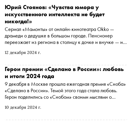
Юрий Стоянов: «Чувства юмора у
искусственного интеллекта не будет
никогда!»
Сериал «Мамонты» от онлайн-кинотеатра Okko —
драмеди о дедушке в большом городе. Пенсионер
переезжает из региона в столицу к дочке и внучке — и в
первой же серии отдает телефонным мошенникам все
12 декабря 2024 г.
деньги, приготовленные для покупки квартиры.
Рассерженный горожанин пускается на поиски
киберпреступников, стремительно осваивая новые
Герои премии «Сделано в России»: любовь
технологии. Исполнитель главной роли Юрий Стоянов
и итоги 2024 года
переживает настоящий ренессанс — с момента выхода
9 декабря в Москве прошла ежегодная премия «Сноба»
первого сезона «Вампиров средней полосы» он стал
«Сделано в России». Темой этого года стала любовь.
одним из самых востребованных актеров на
Герои поделились со «Снобом» своими мыслями о
стриминговых платформах. Журнал «Сноб» поговорил с
значении этого чувства и рассказали о проектах,
Юрием Стояновым — о перезагрузке карьеры,
10 декабря 2024 г.
которыми гордятся больше всего
увлечении ножами и пользе от интернета и ИИ