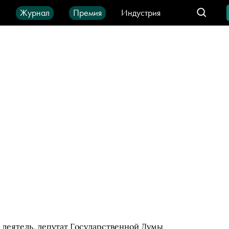
ы
Журнал
Премия
Индустрия
део
Город
IT-продукты
деятель, депутат Государственной Думы