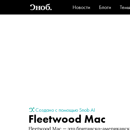
Новости
Блоги
Тем
Стиль
Ви
Создано с помощью Snob AI
Fleetwood Mac
Fleetwood Mac — это британско-американская