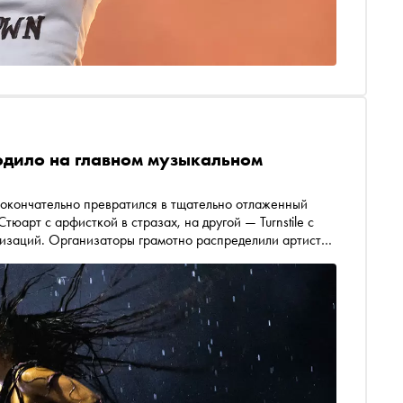
одило на главном музыкальном
 окончательно превратился в тщательно отлаженный
юарт с арфисткой в стразах, на другой — Turnstile с
заций. Организаторы грамотно распределили артистов
где присутствуют оба родителя и все их новые партнеры.
: на сцену к Оливии Родриго вышел сам Роберт Смит —
а Pulp снова сыграли для людей, которые уже два
ерапии. Рассказываем, как «Гластонбери» снова стал
ы — и почему это даже приятно