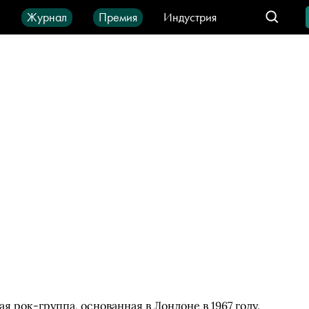
ы
Журнал
Премия
Индустрия
део
Город
IT-продукты
 рок-группа, основанная в Лондоне в 1967 году.