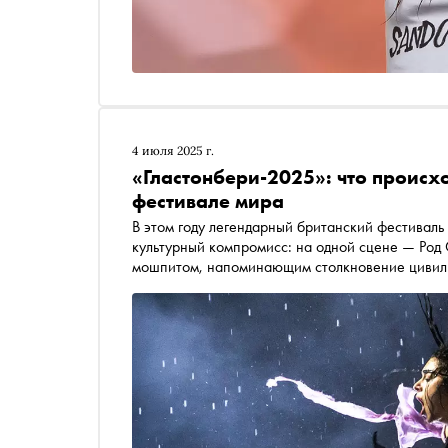
4 июля 2025 г.
«Гластонбери-2025»: что происх
фестивале мира
В этом году легендарный британский фестиваль
культурный компромисс: на одной сцене — Род Ст
мошпитом, напоминающим столкновение цивили
по таймслотам, как гостей на семейном ужине, 
При этом все получили свою порцию сюрпризов
символ подростковой депрессии прошлого века, 
десятилетия слушают их только на виниле и в т
самым прогрессивным ретро-фестивалем Европ