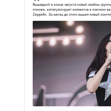
Вышедший в конце августа новый альбом группы 
похоже, катапультирует коллектив в пантеон ве
Zeppelin. За месяц до этого вышел новый лонг
возглавляет ещё одна девушка с гитарой — Риан
одним из самых громких музыкальных релизов э
лета—2025. «Сноб» рассказывает об этих и дру
обещают стать ключевыми событиями этого муз