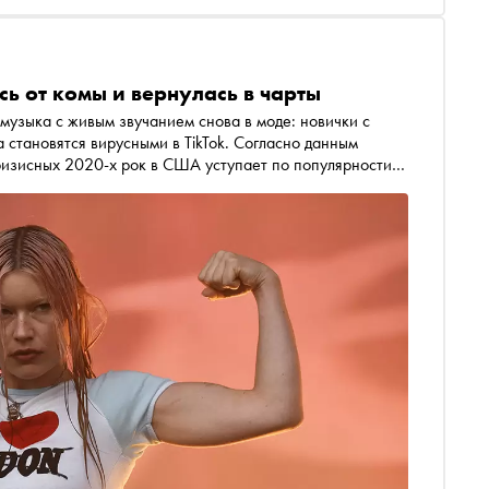
ь от комы и вернулась в чарты
 музыка с живым звучанием снова в моде: новички с
становятся вирусными в TikTok. Согласно данным
ую музыку. Мы на пороге ренессанса рока? Кто эти
щиеся к этому? «Сноб» выбрал самых ярких и