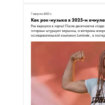
7 августа 2025 г.
Как рок-музыка в 2025-м очнулас
Рок вернулся в чарты! После десятилетия спада
гитарами штурмуют вершины, а ветераны жанра 
исследовательской компании Luminate , в посткризисных 2020-х рок в США уступает по популярности
лишь хип-хопу, потеснив поп, кантри и латинск
исполнители, уже покорившие чарты или готовя
перспективных