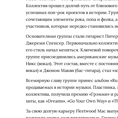
Коллектив прошел долгий путь от блюзового
успешных поп-рок проектов в истории. Гру
сочетающим элементы рока, попа и фолка,
участников, которые нередко становились и
Основателями группы стали гитарист Питер
Джереми Спенсер. Первоначально коллектив и
его стиль начал меняться. Ключевой поворот
группе присоединились американские музык
Никс (вокал). Этот состав, вместе с посто
вокал) и Джоном Макви (бас-гитара), стал «з
Всемирную славу группе принес альбом «Rum
продаваемых в истории музыки. Пластинка, 
коллектива, получила премию «Грэмми» и р
хиты, как «Dreams», «Go Your Own Way» и «T
За свою долгую карьеру Fleetwood Mac выпу
получили статус мультиплатиновых. Группа б