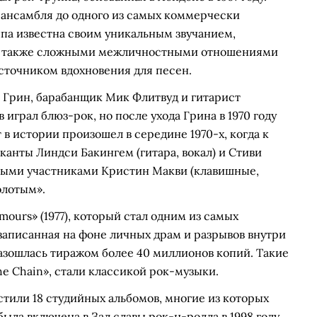
 ансамбля до одного из самых коммерчески
ппа известна своим уникальным звучанием,
 а также сложными межличностными отношениями
сточником вдохновения для песен.
 Грин, барабанщик Мик Флитвуд и гитарист
грал блюз-рок, но после ухода Грина в 1970 году
 в истории произошел в середине 1970-х, когда к
анты Линдси Бакингем (гитара, вокал) и Стиви
янными участниками Кристин Макви (клавишные,
олотым».
ours» (1977), который стал одним из самых
записанная на фоне личных драм и разрывов внутри
азошлась тиражом более 40 миллионов копий. Такие
he Chain», стали классикой рок-музыки.
стили 18 студийных альбомов, многие из которых
ыла включена в Зал славы рок-н-ролла в 1998 году.