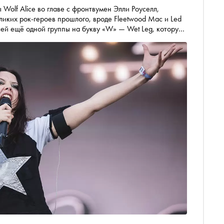
Wolf Alice во главе с фронтвумен Элли Роуселл,
ликих рок-героев прошлого, вроде Fleetwood Mac и Led
плей ещё одной группы на букву «W» — Wet Leg, которую
 Тисдейл. Пластинка под названием moisturizer стала
того лета и превратила музыкантов в главных инди-звёзд
гих актуальных исполнительницах, чьи новые работы
ыкального года