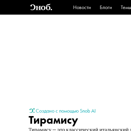
Новости
Блоги
Тем
Стиль
Ви
Создано с помощью Snob AI
Тирамису
Тирамису — это классический итальянский д