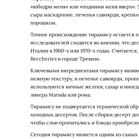
«взбодри меня» или «подними меня вверх». 
сыра маскарпоне, печенья савоярди, крепког
порошком.
Точное происхождение тирамису остается п
исследователей сходится во мнении, что де
Италии в 1960-х или 1970-х годах. Считается
Beccherie» в городе Тревизо.
Ключевыми ингредиентами тирамису являют
нежную текстуру, и печенье савоярди, проп
используются яичные желтки, сахар и иногд
ликера Marsala или рома.
Тирамису не подвергается термической обра
холодных десертов. После сборки десерт до
чтобы слои пропитались и блюдо приобрело
Сегодня тирамису является одним из самых 