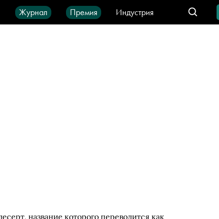
ы
Журнал
Премия
Индустрия
део
Город
IT-продукты
есерт, название которого переводится как