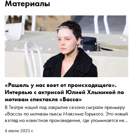
Материалы
«Рашель у нас воет от происходящего».
Интервью с актрисой Юлией Хлыниной по
мотивам спектакля «Васса»
В Театре наций под закрытие сезона сыграли премьеру
«Васса» по мотивам пьесы Максима Горького. Это новый
взгляд на известное произведение, где упоминается не
только описываемая Горьким эпоха, но и появляются
4 июля 2025 г.