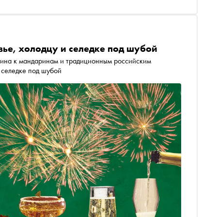
вье, холодцу и селедке под шубой
вина к мандаринам и традиционным российским
 селедке под шубой