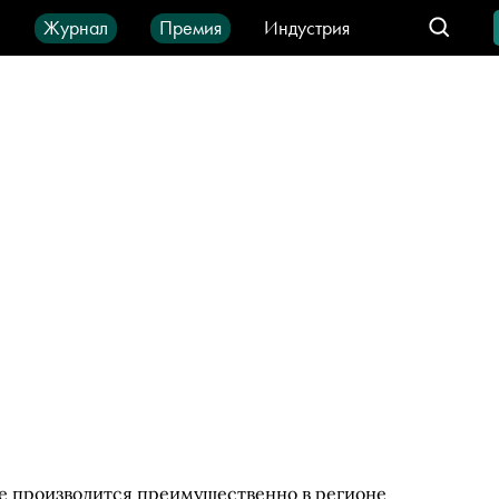
ы
Журнал
Премия
Индустрия
део
Город
IT-продукты
ое производится преимущественно в регионе