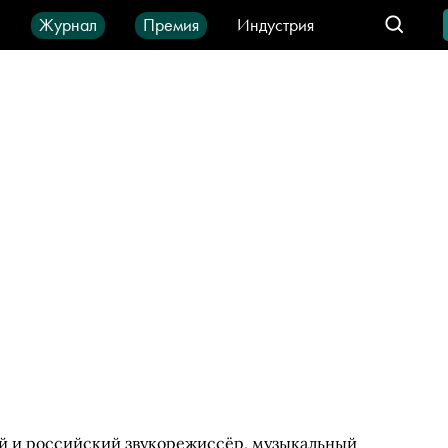
ы
Журнал
Премия
Индустрия
део
Город
IT-продукты
й и российский звукорежиссёр, музыкальный