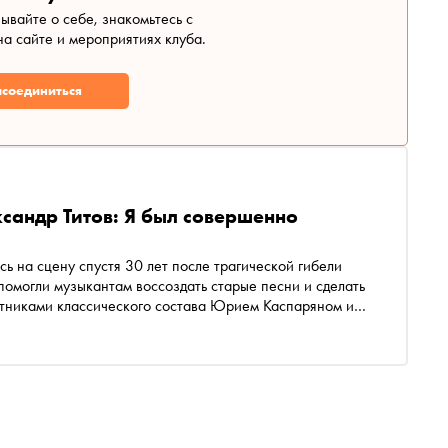
зывайте о себе, знакомьтесь с
а сайте и мероприятиях клуба.
соединиться
ксандр Титов: Я был совершенно
ь на сцену спустя 30 лет после трагической гибели
омогли музыкантам воссоздать старые песни и сделать
астниками классического состава Юрием Каспаряном и
пает Александр Титов — бас-гитарист, игравший в
го бас звучит на трех альбомах: «Начальник Камчатки»,
 Бояринов поговорил с Титовым о размолвке с Цоем,
отрудничестве с «Аквариумом»