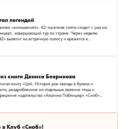
тал легендой
ачен «киноманией». 62-тысячная толпа сходит с ума на
онцерт, завершающий тур по стране. Через неделю
42» вылетит на встречную полосу и врежется в
ая проект « Азбука российской культуры », «Сноб»
группе «Кино»
из книги Дениса Бояринова
нта, раздробленное на отдельные явления-темы и
ешения издательства «Альпина Паблишер» «Сноб»
 в Клуб «Сноб»!