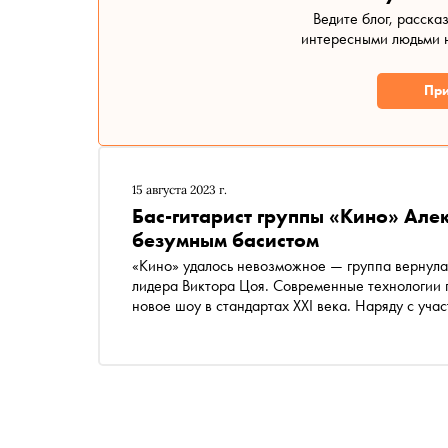
Ведите блог, расска
интересными людьми н
При
15 августа 2023 г.
Бас-гитарист группы «Кино» Але
безумным басистом
«Кино» удалось невозможное — группа вернулас
лидера Виктора Цоя. Современные технологии п
новое шоу в стандартах XXI века. Наряду с уч
Игорем Тихомировым на концертах теперь высту
коллективе с весны 1984-го по осень 1985-го. Е
«Ночь» и «Это не любовь». Обозреватель Денис
детской влюбленности в его жену Марьяну и с