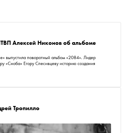
ПТВП Алексей Никонов об альбоме
же» выпустила поворотный альбом «2084». Лидер
ору «Сноба» Егору Спесивцеву историю создания
дрей Тропилло