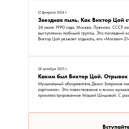
12 февраля 2024 г.
Звездная пыль. Как Виктор Цой с
24 июня 1990 года. Москва. Лужники. СССР охв
выступлении любимой группы. Это последний к
Виктор Цой уезжает отдыхать, его «Москвич-21
«Икарус». Виктор Цой умрет на месте. Продолж
публикует текст на букву Ц — о Викторе Цое и 
28 декабря 2023 г.
Каким был Виктор Цой. Отрывок 
Музыкальный обозреватель Денис Бояринов написал книгу «Цой. История рок-звезды в буквах и
картинках». Это повествование о жизни музыка
проиллюстрированное Машей Шишовой. С разр
публикует отрывок
Вступайте