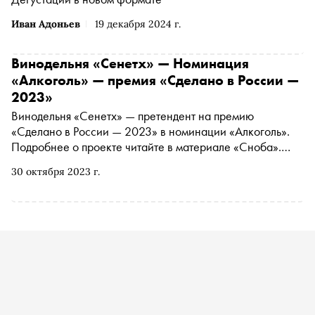
Иван Адоньев
19 декабря 2024 г.
Винодельня «Сенетх» — Номинация
«Алкоголь» — премия «Сделано в России —
2023»
Винодельня «Сенетх» — претендент на премию
«Сделано в России — 2023» в номинации «Алкоголь».
Подробнее о проекте читайте в материале «Сноба».
Финансовый партнер премии — «МТС Банк
30 октября 2023 г.
Premium&Private». Технологический партнер —
«Аквариус». Партнер номинации «Теория и практика
важных дел» — «Россия — страна возможностей»