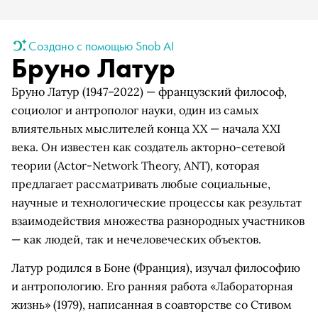
Создано с помощью Snob AI
Бруно Латур
Бруно Латур (1947–2022) — французский философ,
социолог и антрополог науки, один из самых
влиятельных мыслителей конца XX — начала XXI
века. Он известен как создатель акторно-сетевой
теории (Actor-Network Theory, ANT), которая
предлагает рассматривать любые социальные,
научные и технологические процессы как результат
взаимодействия множества разнородных участников
— как людей, так и нечеловеческих объектов.
Латур родился в Боне (Франция), изучал философию
и антропологию. Его ранняя работа «Лабораторная
жизнь» (1979), написанная в соавторстве со Стивом