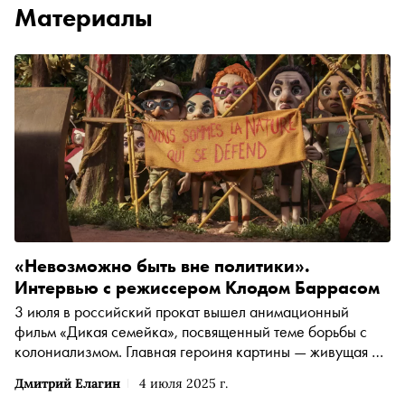
Материалы
«Невозможно быть вне политики».
Интервью с режиссером Клодом Баррасом
3 июля в российский прокат вышел анимационный
фильм «Дикая семейка», посвященный теме борьбы с
колониализмом. Главная героиня картины — живущая на
острове Борнео девочка-подросток Керия, которая
Дмитрий Елагин
4 июля 2025 г.
знакомится с наследием своих предков и открывает для