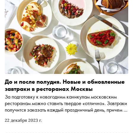
До и после полудня. Новые и обновленные
завтраки в ресторанах Москвы
За подготовку к новогодним каникулам московским
ресторанам можно ставить твердое «отлично». Завтраки
получится заказать каждый праздничный день, причем в
некоторых местах до 16:00. «Сноб» рассказывает, где
22 декабря 2023 г.
попробовать пончики с двумя видами икры, большой
греческий завтрак и десерт-обманку